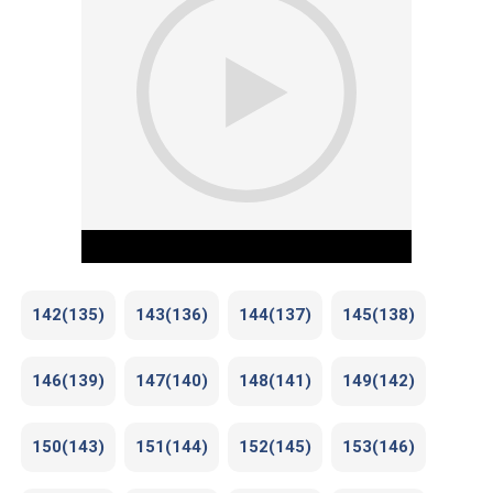
142(135)
143(136)
144(137)
145(138)
146(139)
147(140)
148(141)
149(142)
Play Video
150(143)
151(144)
152(145)
153(146)