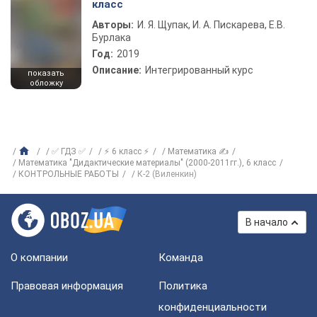
класс
Авторы:
И. Я. Щупак, И. А. Пискарева, Е.В.
Бурлака
Год:
2019
Описание:
Интегрированный курс
показать
обложку
✅ ГДЗ ✅
⚡ 6 класс ⚡
Математика ✍
Математика "Дидактические материалы" (2000-2011гг.), 6 класс
КОНТРОЛЬНЫЕ РАБОТЫ
К-2 (Виленкин)
В начало
О компании
Команда
Правовая информация
Политика
конфиденциальности