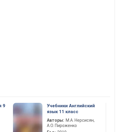
я 9
Учебники Английский
язык 11 класс
Авторы:
М.А. Нерсисян,
А.О. Пироженко