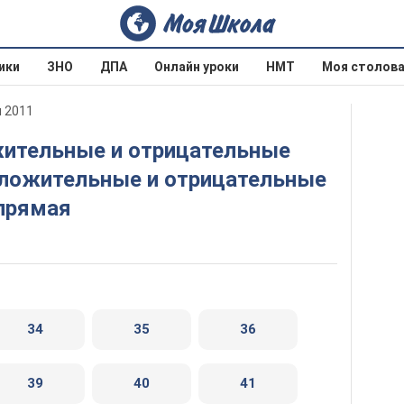
ики
ЗНО
ДПА
Онлайн уроки
НМТ
Моя столов
ч 2011
Положительные и отрицательные
 прямая
34
35
36
39
40
41