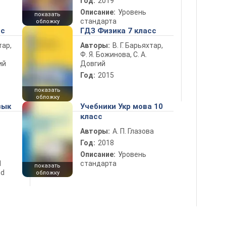
Год:
2019
Описание:
Уровень
показать
стандарта
обложку
сс
ГДЗ Физика 7 класс
тар,
Авторы:
В. Г. Барьяхтар,
Ф. Я. Божинова, С. А.
ий
Довгий
Год:
2015
показать
обложку
зык
Учебники Укр мова 10
класс
Авторы:
А. П. Глазова
Год:
2018
Описание:
Уровень
d
стандарта
показать
nd
обложку