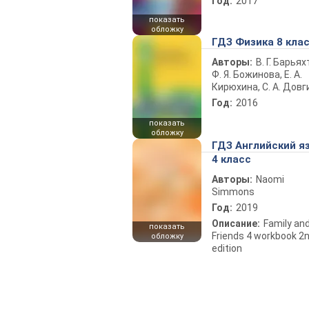
Год:
2017
показать
обложку
ГДЗ Физика 8 кла
Авторы:
В. Г. Барьях
Ф. Я. Божинова, Е. А.
Кирюхина, С. А. Довг
Год:
2016
показать
обложку
ГДЗ Английский я
4 класс
Авторы:
Naomi
Simmons
Год:
2019
Описание:
Family an
показать
Friends 4 workbook 2
обложку
edition