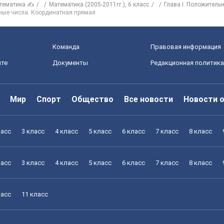
тематика ✍
Математика (2005-2011гг.), 6 класс
Глава І. Положитель
ьные числа. Координатная прямая
Команда
Правовая информация
йте
Документы
Редакционная политика
Мир
Спорт
Общество
Все новости
Новости 
ласс
3 класс
4 класс
5 класс
6 класс
7 класс
8 класс
ласс
3 класс
4 класс
5 класс
6 класс
7 класс
8 класс
ласс
11 класс