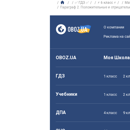
✅ ГДЗ ✅
⚡ 6 класс ⚡
Ма
Параграф 2. Положительные и отрицател
О компании
Реклама на са
OBOZ.UA
Моя Школа
ГДЗ
1 класс
2 к
Учебники
1 класс
2 к
ДПА
4 класс
9 к