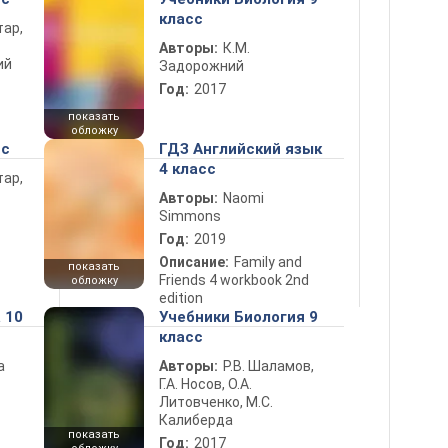
класс
тар,
Авторы:
К.М.
ий
Задорожний
Год:
2017
показать
обложку
сс
ГДЗ Английский язык
4 класс
тар,
Авторы:
Naomi
Simmons
Год:
2019
Описание:
Family and
показать
Friends 4 workbook 2nd
обложку
edition
 10
Учебники Биология 9
класс
а
Авторы:
Р.В. Шаламов,
Г.А. Носов, О.А.
Литовченко, М.С.
Калиберда
показать
Год:
2017