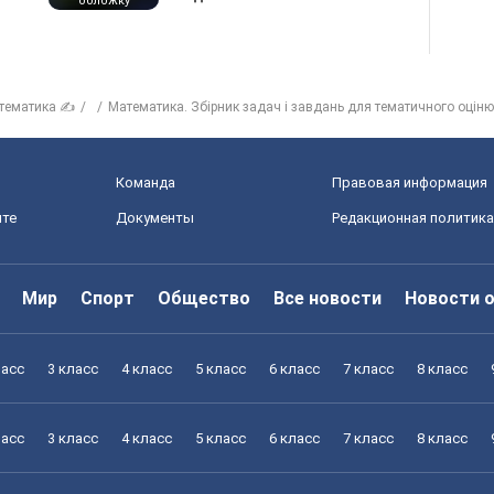
обложку
тематика ✍
Математика. Збірник задач і завдань для тематичного оціню
Команда
Правовая информация
йте
Документы
Редакционная политика
Мир
Спорт
Общество
Все новости
Новости 
ласс
3 класс
4 класс
5 класс
6 класс
7 класс
8 класс
ласс
3 класс
4 класс
5 класс
6 класс
7 класс
8 класс