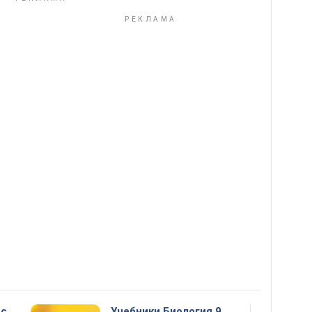
сс
Учебники Биология 9