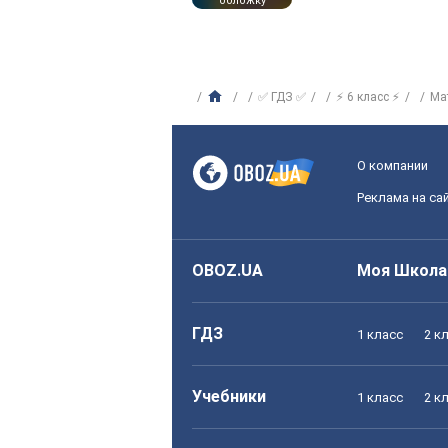
обложку
✅ ГДЗ ✅
⚡ 6 класс ⚡
Ма
О компании
Реклама на са
OBOZ.UA
Моя Школа
ГДЗ
1 класс
2 к
Учебники
1 класс
2 к