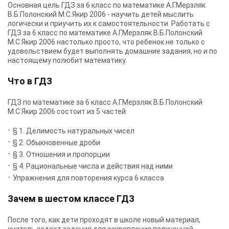
Основная цель ГДЗ за 6 класс по математике А.Г.Мерзляк
В.Б.Полонский М.С.Якир 2006 - научить детей мыслить
логически и приучить их к самостоятельности. Работать с
ГДЗ за 6 класс по математике А.Г.Мерзляк В.Б.Полонский
М.С.Якир 2006 настолько просто, что ребенок не только с
удовольствием будет выполнять домашние задания, но и по
настоящему полюбит математику.
Что в ГДЗ
ГДЗ по математике за 6 класс А.Г.Мерзляк В.Б.Полонский
М.С.Якир 2006 состоит из 5 частей:
§ 1. Делимость натуральных чисел
§ 2. Обыкновенные дроби
§ 3. Отношения и пропорции
§ 4. Рациональные числа и действия над ними
Упражнения для повторения курса 6 класса
Зачем в шестом классе ГДЗ
После того, как дети проходят в школе новый материал,