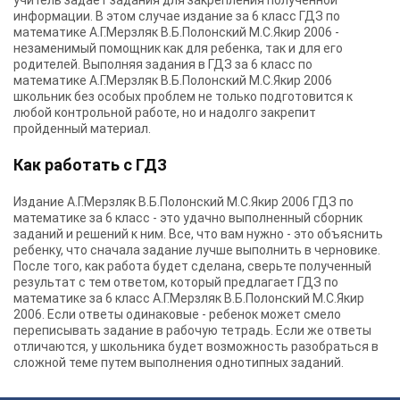
учитель задает задания для закрепления полученной
информации. В этом случае издание за 6 класс ГДЗ по
математике А.Г.Мерзляк В.Б.Полонский М.С.Якир 2006 -
незаменимый помощник как для ребенка, так и для его
родителей. Выполняя задания в ГДЗ за 6 класс по
математике А.Г.Мерзляк В.Б.Полонский М.С.Якир 2006
школьник без особых проблем не только подготовится к
любой контрольной работе, но и надолго закрепит
пройденный материал.
Как работать с ГДЗ
Издание А.Г.Мерзляк В.Б.Полонский М.С.Якир 2006 ГДЗ по
математике за 6 класс - это удачно выполненный сборник
заданий и решений к ним. Все, что вам нужно - это объяснить
ребенку, что сначала задание лучше выполнить в черновике.
После того, как работа будет сделана, сверьте полученный
результат с тем ответом, который предлагает ГДЗ по
математике за 6 класс А.Г.Мерзляк В.Б.Полонский М.С.Якир
2006. Если ответы одинаковые - ребенок может смело
переписывать задание в рабочую тетрадь. Если же ответы
отличаются, у школьника будет возможность разобраться в
сложной теме путем выполнения однотипных заданий.