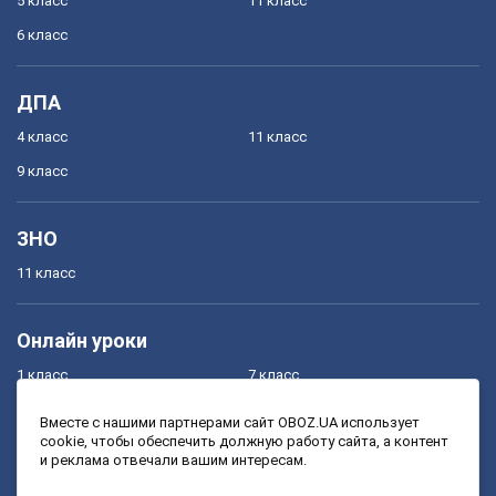
5 класс
11 класс
6 класс
ДПА
4 класс
11 класс
9 класс
ЗНО
11 класс
Онлайн уроки
1 класс
7 класс
2 класс
8 класс
Вместе с нашими партнерами сайт OBOZ.UA использует
cookie, чтобы обеспечить должную работу сайта, а контент
3 класс
9 класс
и реклама отвечали вашим интересам.
4 класс
10 класс