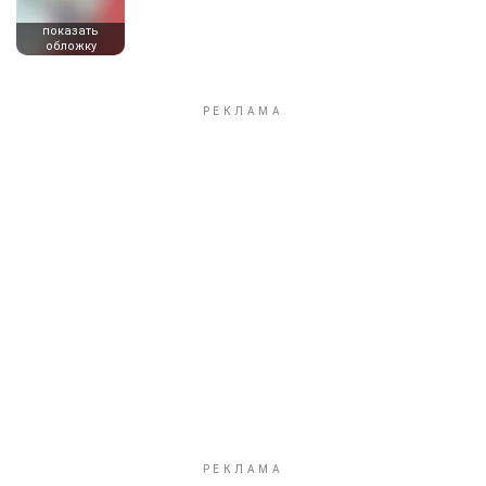
показать
обложку