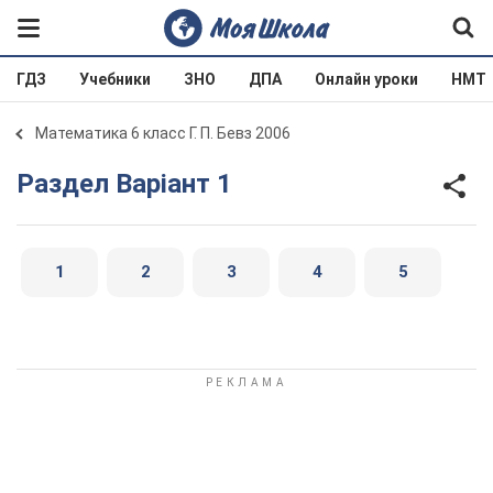
ГДЗ
Учебники
ЗНО
ДПА
Онлайн уроки
НМТ
Математика 6 класс Г. П. Бевз 2006
Раздел Варіант 1
1
2
3
4
5