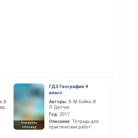
5
ГДЗ География 9
класс
к, В.
Авторы:
В. М. Бойко, И.
ир,
Л. Дитчук
Год:
2017
Описание:
Тетрадь для
показать
практических работ
обложку
х