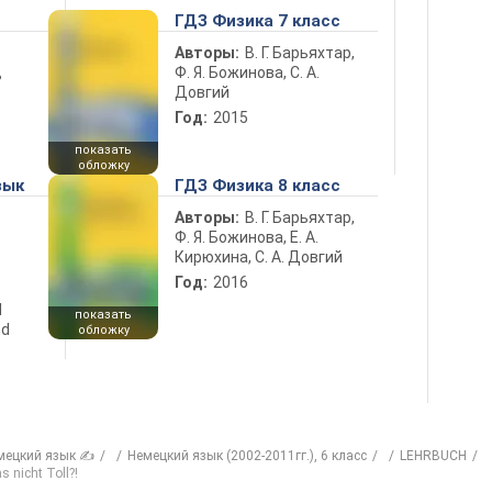
ГДЗ Физика 7 класс
Авторы:
В. Г. Барьяхтар,
Ф. Я. Божинова, С. А.
ь
Довгий
Год:
2015
показать
обложку
зык
ГДЗ Физика 8 класс
Авторы:
В. Г. Барьяхтар,
Ф. Я. Божинова, Е. А.
Кирюхина, С. А. Довгий
Год:
2016
d
показать
nd
обложку
мецкий язык ✍
Немецкий язык (2002-2011гг.), 6 класс
LEHRBUCH
s nicht Toll?!