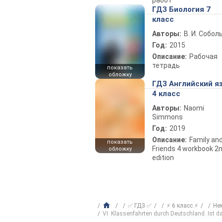
работ
ГДЗ Биология 7
класс
Авторы:
В. И. Собол
Год:
2015
Описание:
Рабочая
тетрадь
показать
обложку
ГДЗ Английский я
4 класс
Авторы:
Naomi
Simmons
Год:
2019
Описание:
Family an
показать
Friends 4 workbook 2
обложку
edition
✅ ГДЗ ✅
⚡ 6 класс ⚡
Не
VI. Klassenfahrten durch Deutschland. Ist da