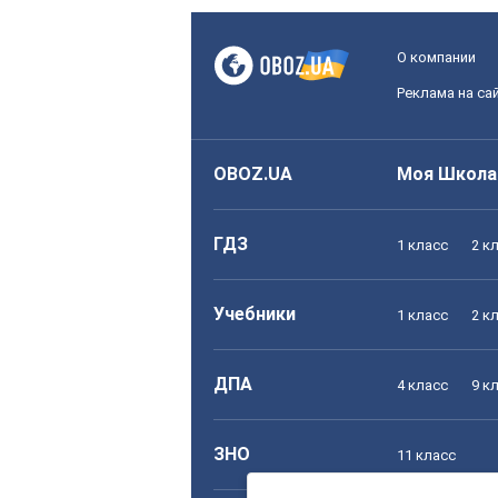
О компании
Реклама на са
OBOZ.UA
Моя Школа
ГДЗ
1 класс
2 к
Учебники
1 класс
2 к
ДПА
4 класс
9 к
ЗНО
11 класс