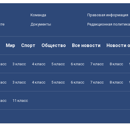
Команда
Правовая информация
йте
Документы
Редакционная политика
Мир
Спорт
Общество
Все новости
Новости 
ласс
3 класс
4 класс
5 класс
6 класс
7 класс
8 класс
ласс
3 класс
4 класс
5 класс
6 класс
7 класс
8 класс
ласс
11 класс