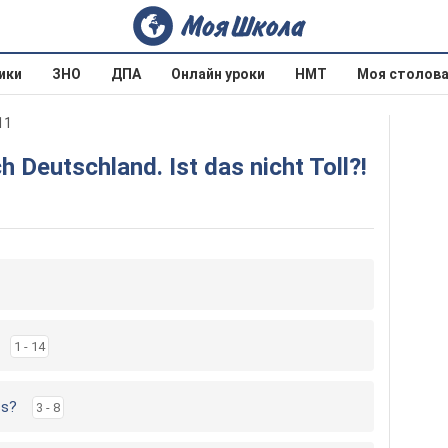
ики
ЗНО
ДПА
Онлайн уроки
НМТ
Моя столов
11
ch Deutschland. Ist das nicht Toll?!
1 - 14
ss?
3 - 8