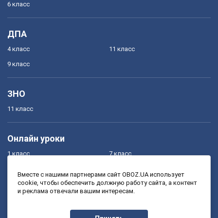
6 класс
ДПА
4 класс
11 класс
9 класс
ЗНО
11 класс
Онлайн уроки
1 класс
7 класс
2 класс
8 класс
Вместе с нашими партнерами сайт OBOZ.UA использует
cookie, чтобы обеспечить должную работу сайта, а контент
3 класс
9 класс
и реклама отвечали вашим интересам.
4 класс
10 класс
5 класс
11 класс