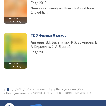
Год:
2019
Описание:
Family and Friends 4 workbook
2nd edition
показать
обложку
ГДЗ Физика 8 класс
Авторы:
В. Г. Барьяхтар, Ф. Я. Божинова, Е.
А. Кирюхина, С. А. Довгий
Год:
2016
показать
обложку
✅ ГДЗ ✅
⚡ 6 класс ⚡
Немецкий язык ✍
Немецкий язык
MODUL 3. GEBRÜDER HERBST UND WINTER