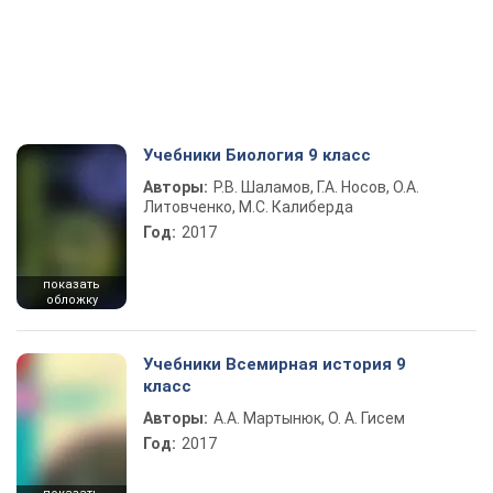
Учебники Биология 9 класс
Авторы:
Р.В. Шаламов, Г.А. Носов, О.А.
Литовченко, М.С. Калиберда
Год:
2017
показать
обложку
Учебники Всемирная история 9
класс
Авторы:
А.А. Мартынюк, О. А. Гисем
Год:
2017