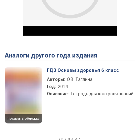
Аналоги другого года издания
Play Video
ГДЗ Основы здоровья 6 класс
Авторы:
О.В. Таглина
Год:
2014
Описание:
Тетрадь для контроля знаний
показать обложку