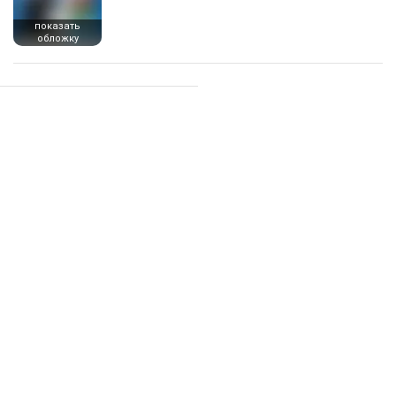
показать
обложку