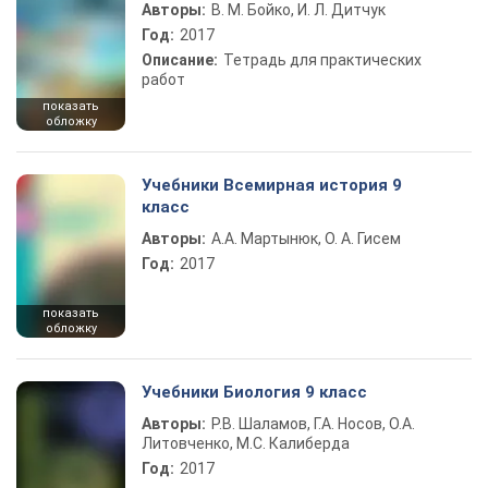
Авторы:
В. М. Бойко, И. Л. Дитчук
Год:
2017
Описание:
Тетрадь для практических
работ
показать
обложку
Учебники Всемирная история 9
класс
Авторы:
А.А. Мартынюк, О. А. Гисем
Год:
2017
показать
обложку
Учебники Биология 9 класс
Авторы:
Р.В. Шаламов, Г.А. Носов, О.А.
Литовченко, М.С. Калиберда
Год:
2017