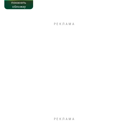
показать
обложку