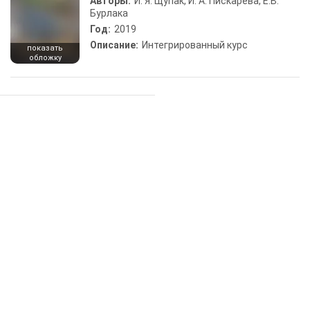
Авторы:
И. Я. Щупак, И. А. Пискарева, Е.В.
Бурлака
Год:
2019
Описание:
Интегрированный курс
показать
обложку