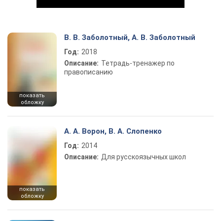
В. В. Заболотный, А. В. Заболотный
Год:
2018
Play Video
Описание:
Тетрадь-тренажер по
правописанию
показать
обложку
А. А. Ворон, В. А. Слопенко
Год:
2014
Описание:
Для русскоязычных школ
показать
обложку