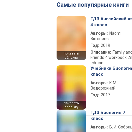
Самые популярные книги
ГДЗ Английский я
4 класс
Авторы:
Naomi
Simmons
Год:
2019
Описание:
Family an
показать
Friends 4 workbook 2
обложку
edition
Учебники Биологи
класс
Авторы:
К.М.
Задорожний
Год:
2017
показать
обложку
ГДЗ Биология 7
класс
Авторы:
В. И. Собол