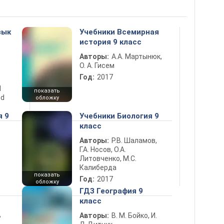
зык
Учебники Всемирная
история 9 класс
Авторы:
А.А. Мартынюк,
О. А. Гисем
Год:
2017
d
показать
nd
обложку
я 9
Учебники Биология 9
класс
Авторы:
Р.В. Шаламов,
Г.А. Носов, О.А.
Литовченко, М.С.
Калиберда
показать
Год:
2017
обложку
ГДЗ География 9
класс
ь
Авторы:
В. М. Бойко, И.