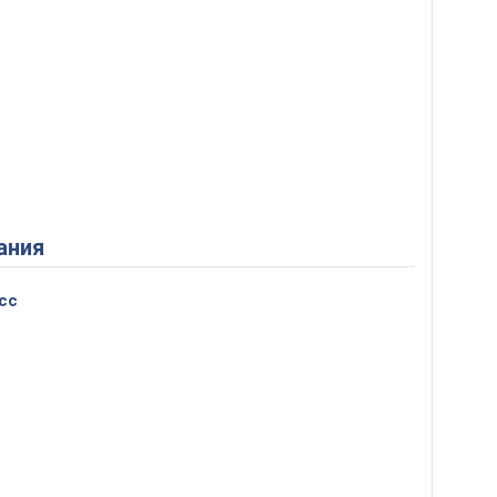
ания
сс