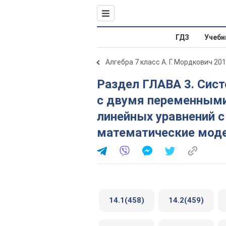
ГДЗ
Учебн
Алгебра 7 класс А. Г. Мордкович 20
Раздел ГЛАВА 3. Системы из двух лнейных уравнений
с двумя переменными
линейных уравнений 
математические моде
14.1(458)
14.2(459)