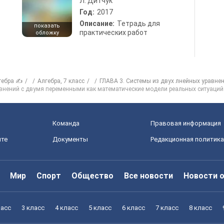
Л. Дитчук
Год:
2017
Описание:
Тетрадь для
показать
практических работ
обложку
гебра ✍
Алгебра, 7 класс
ГЛАВА 3. Системы из двух лнейных уравне
авнений с двумя переменными как математические модели реальных ситуаций
Команда
Правовая информация
йте
Документы
Редакционная политика
Мир
Спорт
Общество
Все новости
Новости 
ласс
3 класс
4 класс
5 класс
6 класс
7 класс
8 класс