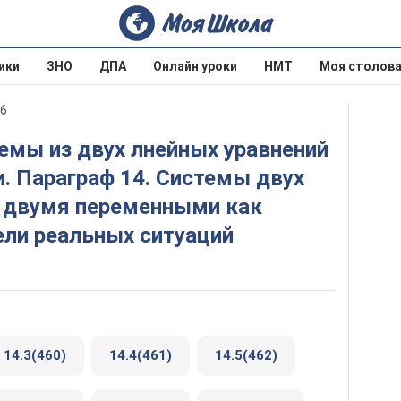
ики
ЗНО
ДПА
Онлайн уроки
НМТ
Моя столов
16
. Параграф 14. Системы двух
с двумя переменными как
ли реальных ситуаций
14.3(460)
14.4(461)
14.5(462)