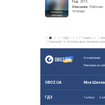
Год:
2015
Описание:
Рабочая
тетрадь
показать
обложку
✅ ГДЗ ✅
⚡ 7 класс ⚡
Ал
Параграф 14. Системы двух линейных ур
О компании
Реклама на са
OBOZ.UA
Моя Школа
ГДЗ
1 класс
2 к