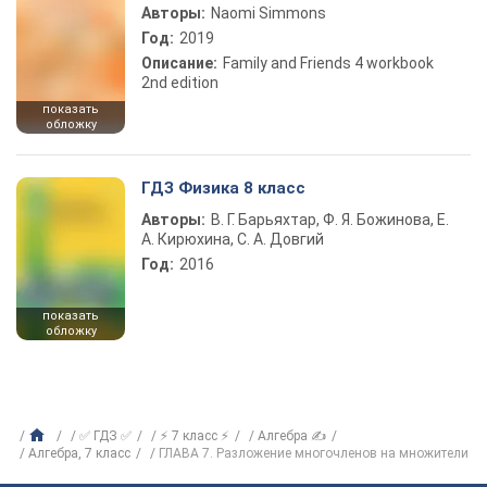
Авторы:
Naomi Simmons
Год:
2019
Описание:
Family and Friends 4 workbook
2nd edition
показать
обложку
ГДЗ Физика 8 класс
Авторы:
В. Г. Барьяхтар, Ф. Я. Божинова, Е.
А. Кирюхина, С. А. Довгий
Год:
2016
показать
обложку
✅ ГДЗ ✅
⚡ 7 класс ⚡
Алгебра ✍
Алгебра, 7 класс
ГЛАВА 7. Разложение многочленов на множители