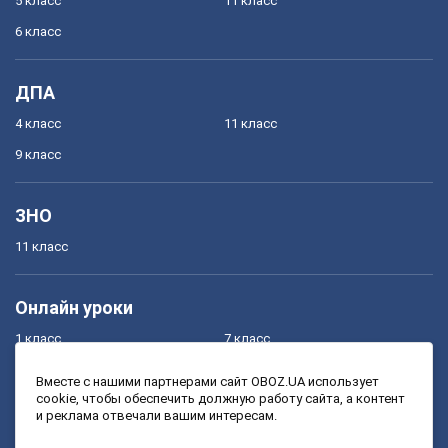
5 класс
11 класс
6 класс
ДПА
4 класс
11 класс
9 класс
ЗНО
11 класс
Онлайн уроки
1 класс
7 класс
2 класс
8 класс
Вместе с нашими партнерами сайт OBOZ.UA использует
cookie, чтобы обеспечить должную работу сайта, а контент
3 класс
9 класс
и реклама отвечали вашим интересам.
4 класс
10 класс