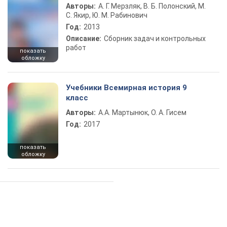
Авторы:
А. Г. Мерзляк, В. Б. Полонский, М.
С. Якир, Ю. М. Рабинович
Год:
2013
Описание:
Сборник задач и контрольных
работ
показать
обложку
Учебники Всемирная история 9
класс
Авторы:
А.А. Мартынюк, О. А. Гисем
Год:
2017
показать
обложку