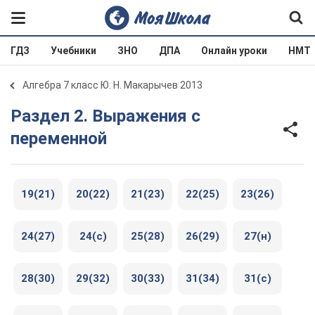
ГДЗ
Учебники
ЗНО
ДПА
Онлайн уроки
НМТ
Алгебра 7 класс Ю. Н. Макарычев 2013
Раздел 2. Выражения с
переменной
19(21)
20(22)
21(23)
22(25)
23(26)
24(27)
24(c)
25(28)
26(29)
27(н)
28(30)
29(32)
30(33)
31(34)
31(c)