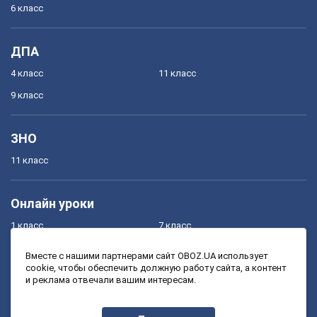
6 класс
ДПА
4 класс
11 класс
9 класс
ЗНО
11 класс
Онлайн уроки
1 класс
7 класс
2 класс
8 класс
Вместе с нашими партнерами сайт OBOZ.UA использует
cookie, чтобы обеспечить должную работу сайта, а контент
3 класс
9 класс
и реклама отвечали вашим интересам.
4 класс
10 класс
5 класс
11 класс