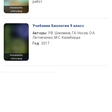
работ
показать
обложку
Учебники Биология 9 класс
Авторы:
Р.В. Шаламов, Г.А. Носов, О.А.
Литовченко, М.С. Калиберда
Год:
2017
показать
обложку