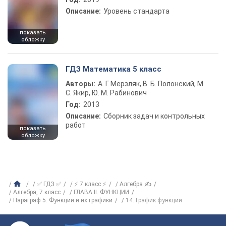
Описание:
Уровень стандарта
показать
обложку
ГДЗ Математика 5 класс
Авторы:
А. Г. Мерзляк, В. Б. Полонский, М.
С. Якир, Ю. М. Рабинович
Год:
2013
Описание:
Сборник задач и контрольных
работ
показать
обложку
✅ ГДЗ ✅
⚡ 7 класс ⚡
Алгебра ✍
Алгебра, 7 класс
ГЛАВА ІІ. ФУНКЦИИ
Параграф 5. Функции и их графики
14. График функции