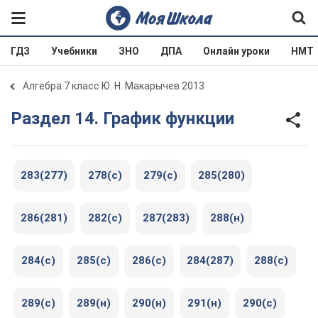
ГДЗ
Учебники
ЗНО
ДПА
Онлайн уроки
НМТ
Алгебра 7 класс Ю. Н. Макарычев 2013
Раздел 14. График функции
283(277)
278(c)
279(c)
285(280)
286(281)
282(c)
287(283)
288(н)
284(c)
285(c)
286(c)
284(287)
288(c)
289(c)
289(н)
290(н)
291(н)
290(c)