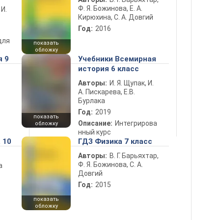
Ф. Я. Божинова, Е. А.
 И.
Кирюхина, С. А. Довгий
Год:
2016
для
показать
обложку
я 9
Учебники Всемирная
история 6 класс
Авторы:
И. Я. Щупак, И.
А. Пискарева, Е.В.
Бурлака
Год:
2019
показать
Описание:
Интегрирова
обложку
нный курс
 10
ГДЗ Физика 7 класс
Авторы:
В. Г. Барьяхтар,
Ф. Я. Божинова, С. А.
а
Довгий
Год:
2015
показать
обложку