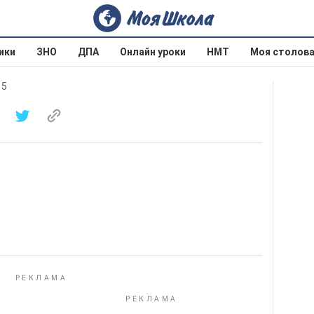
ики
ЗНО
ДПА
Онлайн уроки
НМТ
Моя столов
15