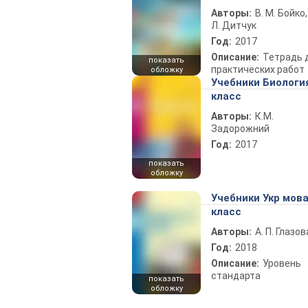
Авторы:
В. М. Бойко,
Л. Дитчук
Год:
2017
Описание:
Тетрадь 
показать
практических работ
обложку
Учебники Биологи
класс
Авторы:
К.М.
Задорожний
Год:
2017
показать
обложку
Учебники Укр мова
класс
Авторы:
А. П. Глазов
Год:
2018
Описание:
Уровень
стандарта
показать
обложку