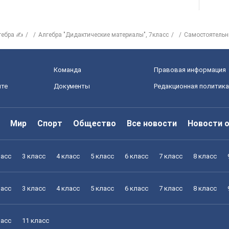
гебра ✍
Алгебра "Дидактические материалы", 7класс
Самостоятельн
Команда
Правовая информация
йте
Документы
Редакционная политика
Мир
Спорт
Общество
Все новости
Новости 
ласс
3 класс
4 класс
5 класс
6 класс
7 класс
8 класс
ласс
3 класс
4 класс
5 класс
6 класс
7 класс
8 класс
ласс
11 класс