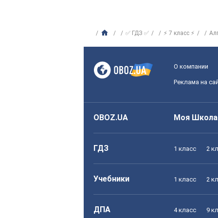
✅ ГДЗ ✅
⚡ 7 класс ⚡
Ал
О компании
Реклама на са
OBOZ.UA
Моя Школа
ГДЗ
1 класс
2 к
Учебники
1 класс
2 к
ДПА
4 класс
9 к