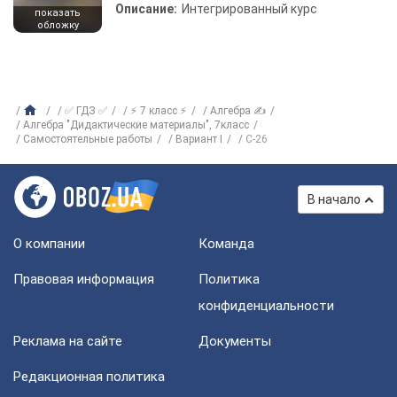
Описание:
Интегрированный курс
показать
обложку
✅ ГДЗ ✅
⚡ 7 класс ⚡
Алгебра ✍
Алгебра "Дидактические материалы", 7класс
Самостоятельные работы
Вариант I
С-26
В начало
О компании
Команда
Правовая информация
Политика
конфиденциальности
Реклама на сайте
Документы
Редакционная политика