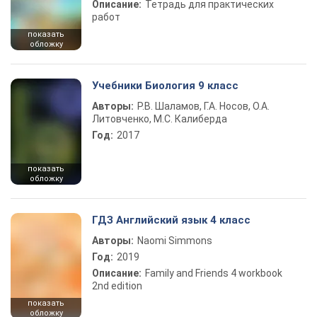
Описание:
Тетрадь для практических
работ
показать
обложку
Учебники Биология 9 класс
Авторы:
Р.В. Шаламов, Г.А. Носов, О.А.
Литовченко, М.С. Калиберда
Год:
2017
показать
обложку
ГДЗ Английский язык 4 класс
Авторы:
Naomi Simmons
Год:
2019
Описание:
Family and Friends 4 workbook
2nd edition
показать
обложку