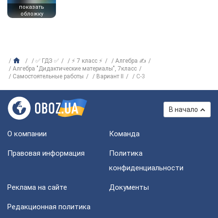
показать
обложку
✅ ГДЗ ✅
⚡ 7 класс ⚡
Алгебра ✍
Алгебра "Дидактические материалы", 7класс
Самостоятельные работы
Вариант II
C-3
В начало
О компании
Команда
Правовая информация
Политика
конфиденциальности
Реклама на сайте
Документы
Редакционная политика