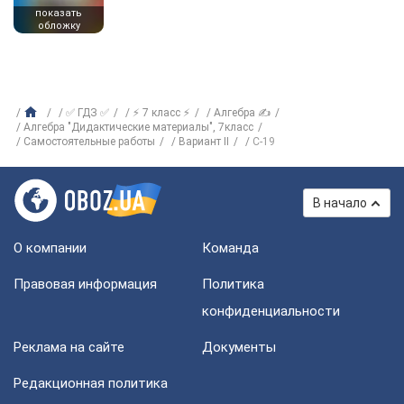
показать
обложку
✅ ГДЗ ✅
⚡ 7 класс ⚡
Алгебра ✍
Алгебра "Дидактические материалы", 7класс
Самостоятельные работы
Вариант II
С-19
В начало
О компании
Команда
Правовая информация
Политика
конфиденциальности
Реклама на сайте
Документы
Редакционная политика