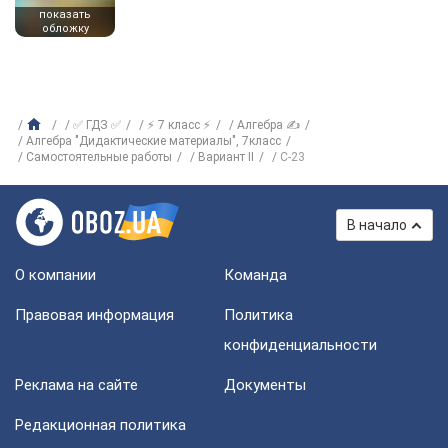
показать
обложку
✅ ГДЗ ✅
⚡ 7 класс ⚡
Алгебра ✍
Алгебра "Дидактические материалы", 7класс
Самостоятельные работы
Вариант II
С-23
В начало
О компании
Команда
Правовая информация
Политика
конфиденциальности
Реклама на сайте
Документы
Редакционная политика