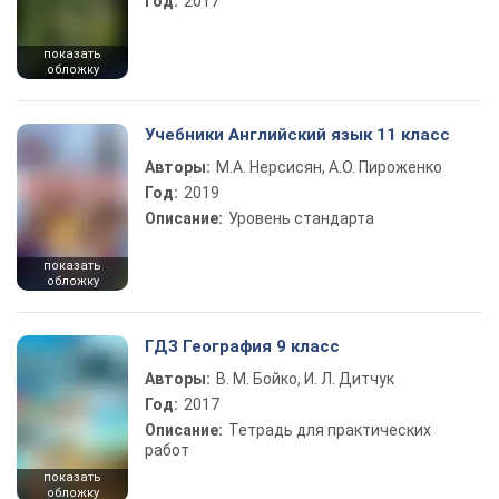
Год:
2017
показать
обложку
Учебники Английский язык 11 класс
Авторы:
М.А. Нерсисян, А.О. Пироженко
Год:
2019
Описание:
Уровень стандарта
показать
обложку
ГДЗ География 9 класс
Авторы:
В. М. Бойко, И. Л. Дитчук
Год:
2017
Описание:
Тетрадь для практических
работ
показать
обложку