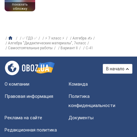
показать
обложку
✅ ГДЗ ✅
⚡ 7 класс ⚡
Алгебра ✍
Алгебра "Дидактические материалы", 7класс
Самостоятельные работы
Вариант II
С-41
В начало
О компании
Команда
Правовая информация
Политика
конфиденциальности
Реклама на сайте
Документы
Редакционная политика