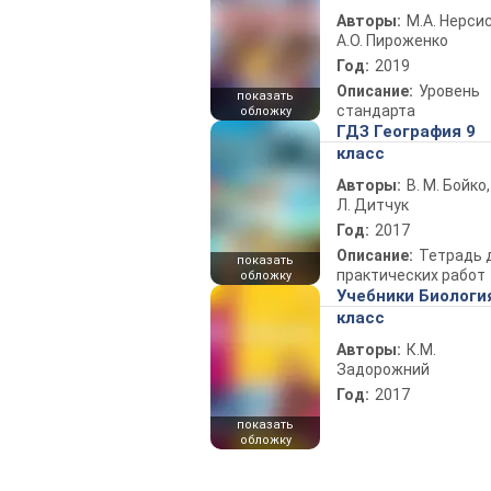
Авторы:
М.А. Нерсис
А.О. Пироженко
Год:
2019
Описание:
Уровень
показать
стандарта
обложку
ГДЗ География 9
класс
Авторы:
В. М. Бойко,
Л. Дитчук
Год:
2017
Описание:
Тетрадь 
показать
практических работ
обложку
Учебники Биологи
класс
Авторы:
К.М.
Задорожний
Год:
2017
показать
обложку