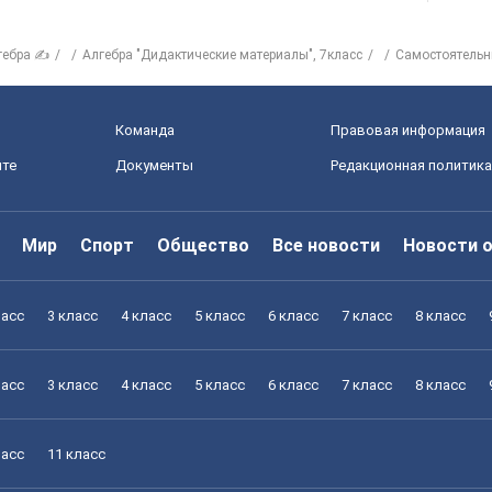
гебра ✍
Алгебра "Дидактические материалы", 7класс
Самостоятельн
Команда
Правовая информация
йте
Документы
Редакционная политика
Мир
Спорт
Общество
Все новости
Новости 
ласс
3 класс
4 класс
5 класс
6 класс
7 класс
8 класс
ласс
3 класс
4 класс
5 класс
6 класс
7 класс
8 класс
ласс
11 класс