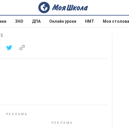
ики
ЗНО
ДПА
Онлайн уроки
НМТ
Моя столов
15