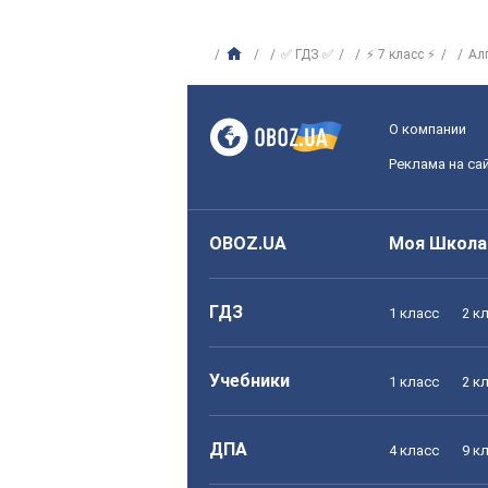
✅ ГДЗ ✅
⚡ 7 класс ⚡
Ал
О компании
Реклама на са
OBOZ.UA
Моя Школа
ГДЗ
1 класс
2 к
Учебники
1 класс
2 к
ДПА
4 класс
9 к