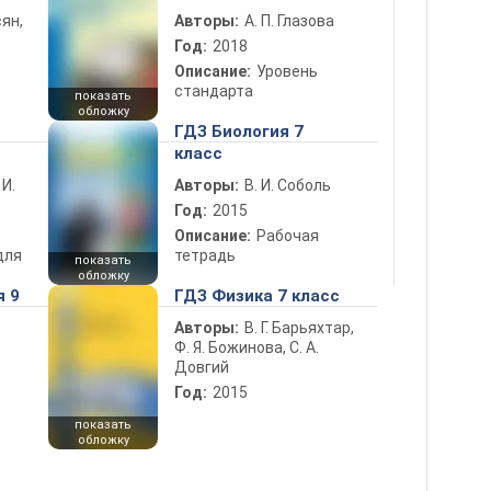
ян,
Авторы:
А. П. Глазова
Год:
2018
Описание:
Уровень
стандарта
показать
обложку
ГДЗ Биология 7
класс
 И.
Авторы:
В. И. Соболь
Год:
2015
Описание:
Рабочая
для
тетрадь
показать
обложку
я 9
ГДЗ Физика 7 класс
Авторы:
В. Г. Барьяхтар,
Ф. Я. Божинова, С. А.
Довгий
Год:
2015
показать
обложку