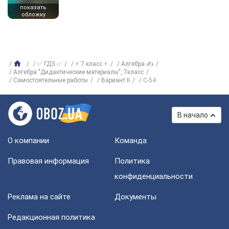
показать
обложку
✅ ГДЗ ✅
⚡ 7 класс ⚡
Алгебра ✍
Алгебра "Дидактические материалы", 7класс
Самостоятельные работы
Вариант II
С-54
В начало
О компании
Команда
Правовая информация
Политика
конфиденциальности
Реклама на сайте
Документы
Редакционная политика