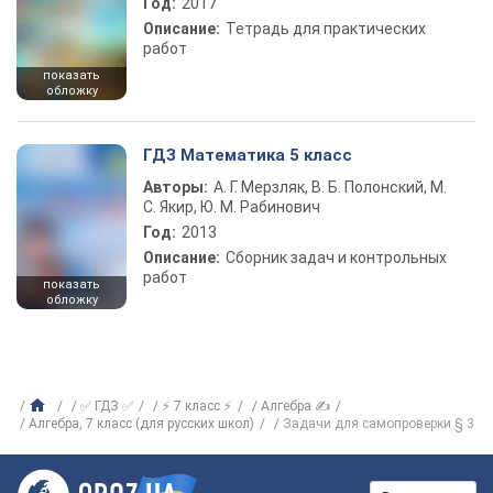
Год:
2017
Описание:
Тетрадь для практических
работ
показать
обложку
ГДЗ Математика 5 класс
Авторы:
А. Г. Мерзляк, В. Б. Полонский, М.
С. Якир, Ю. М. Рабинович
Год:
2013
Описание:
Сборник задач и контрольных
работ
показать
обложку
✅ ГДЗ ✅
⚡ 7 класс ⚡
Алгебра ✍
Алгебра, 7 класс (для русских школ)
Задачи для самопроверки § 3