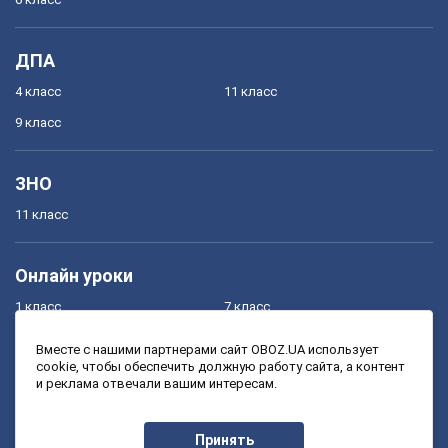
ДПА
4 класс
11 класс
9 класс
ЗНО
11 класс
Онлайн уроки
1 класс
7 класс
2 класс
8 класс
Вместе с нашими партнерами сайт OBOZ.UA использует
cookie, чтобы обеспечить должную работу сайта, а контент
3 класс
9 класс
и реклама отвечали вашим интересам.
4 класс
10 класс
5 класс
11 класс
Принять