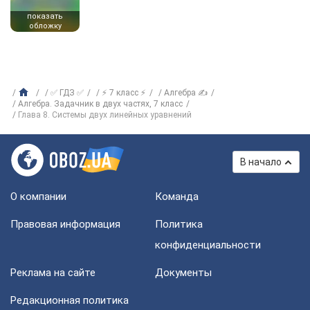
показать
обложку
✅ ГДЗ ✅
⚡ 7 класс ⚡
Алгебра ✍
Алгебра. Задачник в двух частях, 7 класс
Глава 8. Системы двух линейных уравнений
В начало
О компании
Команда
Правовая информация
Политика
конфиденциальности
Реклама на сайте
Документы
Редакционная политика