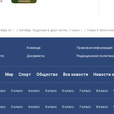
nd
обложку
гебра ✍
Алгебра. Задачник в двух частях, 7 класс
Глава 4. Многочл
Команда
Правовая информация
йте
Документы
Редакционная политика
Мир
Спорт
Общество
Все новости
Новости 
ласс
3 класс
4 класс
5 класс
6 класс
7 класс
8 класс
ласс
3 класс
4 класс
5 класс
6 класс
7 класс
8 класс