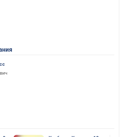
ания
сс
ович