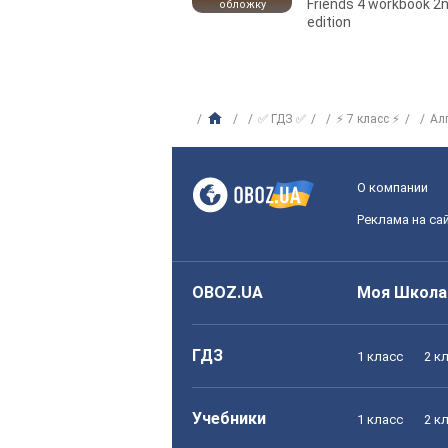
Friends 4 workbook 2
обложку
edition
✅ ГДЗ ✅
⚡ 7 класс ⚡
Ал
О компании
Реклама на са
OBOZ.UA
Моя Школа
ГДЗ
1 класс
2 к
Учебники
1 класс
2 к