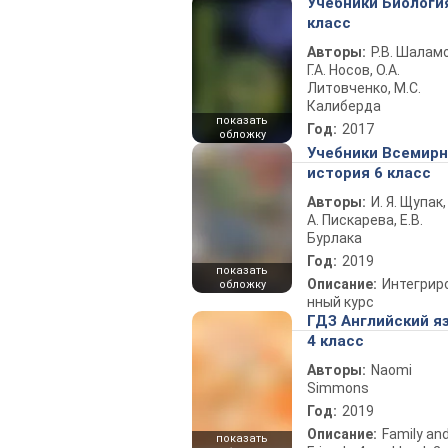
Учебники Биологи
класс
Авторы:
Р.В. Шаламо
Г.А. Носов, О.А.
Литовченко, М.С.
Калиберда
показать
Год:
2017
обложку
Учебники Всемир
история 6 класс
Авторы:
И. Я. Щупак,
А. Пискарева, Е.В.
Бурлака
Год:
2019
показать
Описание:
Интегрир
обложку
нный курс
ГДЗ Английский я
4 класс
Авторы:
Naomi
Simmons
Год:
2019
Описание:
Family an
показать