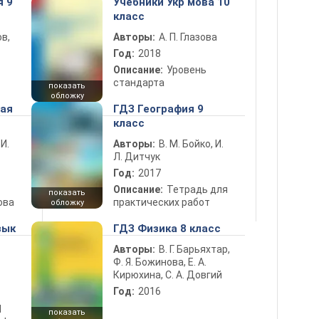
я 9
Учебники Укр мова 10
класс
в,
Авторы:
А. П. Глазова
Год:
2018
Описание:
Уровень
стандарта
показать
обложку
ная
ГДЗ География 9
класс
 И.
Авторы:
В. М. Бойко, И.
Л. Дитчук
Год:
2017
Описание:
Тетрадь для
показать
ова
практических работ
обложку
зык
ГДЗ Физика 8 класс
Авторы:
В. Г. Барьяхтар,
Ф. Я. Божинова, Е. А.
Кирюхина, С. А. Довгий
Год:
2016
d
показать