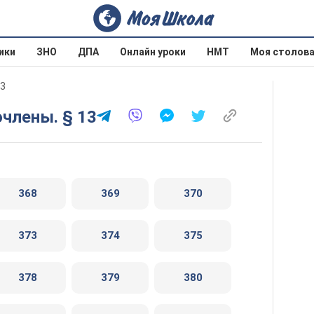
ики
ЗНО
ДПА
Онлайн уроки
НМТ
Моя столов
03
очлены. § 13
368
369
370
373
374
375
378
379
380