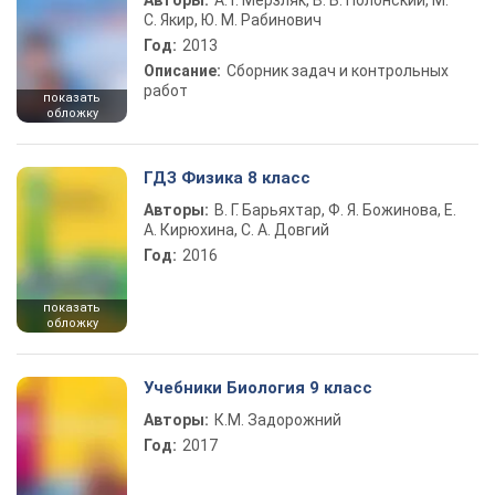
Авторы:
А. Г. Мерзляк, В. Б. Полонский, М.
С. Якир, Ю. М. Рабинович
Год:
2013
Описание:
Сборник задач и контрольных
работ
показать
обложку
ГДЗ Физика 8 класс
Авторы:
В. Г. Барьяхтар, Ф. Я. Божинова, Е.
А. Кирюхина, С. А. Довгий
Год:
2016
показать
обложку
Учебники Биология 9 класс
Авторы:
К.М. Задорожний
Год:
2017