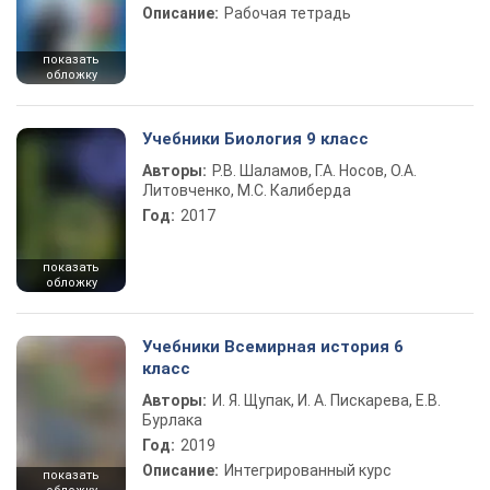
Описание:
Рабочая тетрадь
показать
обложку
Учебники Биология 9 класс
Авторы:
Р.В. Шаламов, Г.А. Носов, О.А.
Литовченко, М.С. Калиберда
Год:
2017
показать
обложку
Учебники Всемирная история 6
класс
Авторы:
И. Я. Щупак, И. А. Пискарева, Е.В.
Бурлака
Год:
2019
Описание:
Интегрированный курс
показать