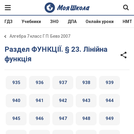
ГДЗ
Учебники
ЗНО
ДПА
Онлайн уроки
НМТ
Алгебра 7 класс Г. П. Бевз 2007
Раздел ФУНКЦІЇ. § 23. Лінійна
функція
935
936
937
938
939
940
941
942
943
944
945
946
947
948
949