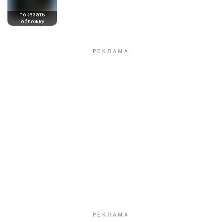
показать
обложку