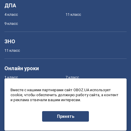
ДПА
4 класс
11 класс
9 класс
ЗНО
11 класс
Онлайн уроки
1 класс
7 класс
2 класс
8 класс
Вместе с нашими партнерами сайт OBOZ.UA использует
cookie, чтобы обеспечить должную работу сайта, а контент
3 класс
9 класс
и реклама отвечали вашим интересам.
4 класс
10 класс
5 класс
11 класс
Принять
6 класс