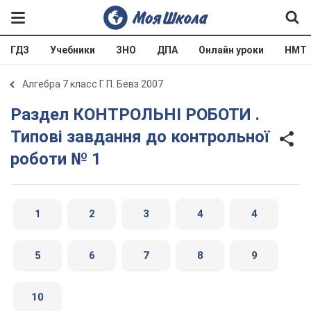
ГДЗ
Учебники
ЗНО
ДПА
Онлайн уроки
НМТ
Алгебра 7 класс Г. П. Бевз 2007
Раздел КОНТРОЛЬНІ РОБОТИ .
Типові завдання до контрольної
роботи № 1
1
2
3
4
4
5
6
7
8
9
10