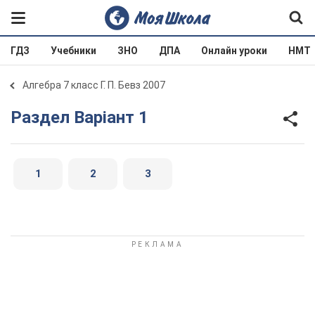
ГДЗ
Учебники
ЗНО
ДПА
Онлайн уроки
НМТ
Алгебра 7 класс Г. П. Бевз 2007
Раздел Варіант 1
1
2
3