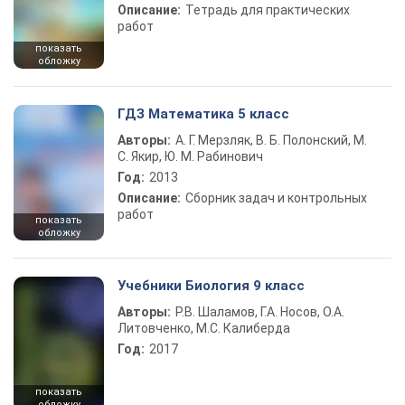
Описание:
Тетрадь для практических
работ
показать
обложку
ГДЗ Математика 5 класс
Авторы:
А. Г. Мерзляк, В. Б. Полонский, М.
С. Якир, Ю. М. Рабинович
Год:
2013
Описание:
Сборник задач и контрольных
работ
показать
обложку
Учебники Биология 9 класс
Авторы:
Р.В. Шаламов, Г.А. Носов, О.А.
Литовченко, М.С. Калиберда
Год:
2017
показать
обложку