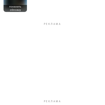
показать
обложку