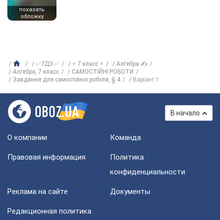
показать
обложку
✅ ГДЗ ✅
⚡ 7 класс ⚡
Алгебра ✍
Алгебра, 7 класс
САМОСТІЙНІ РОБОТИ
Завдання для самостійної роботи, § 4
Варіант 1
В начало
О компании
Команда
Правовая информация
Политика
конфиденциальности
Реклама на сайте
Документы
Редакционная политика