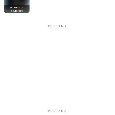
показать
обложку