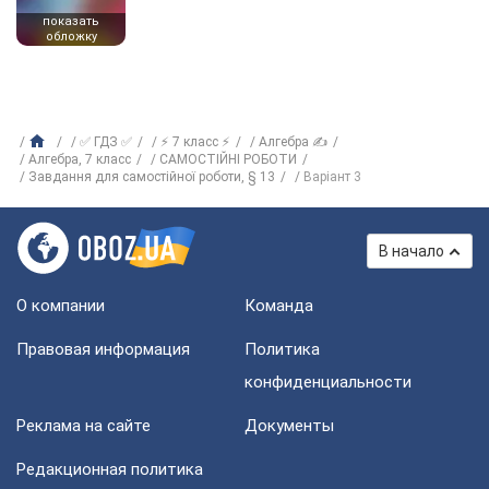
показать
обложку
✅ ГДЗ ✅
⚡ 7 класс ⚡
Алгебра ✍
Алгебра, 7 класс
САМОСТІЙНІ РОБОТИ
Завдання для самостійної роботи, § 13
Варіант 3
В начало
О компании
Команда
Правовая информация
Политика
конфиденциальности
Реклама на сайте
Документы
Редакционная политика