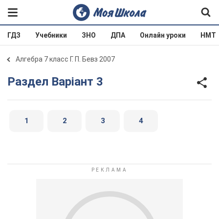
ГДЗ
Учебники
ЗНО
ДПА
Онлайн уроки
НМТ
Алгебра 7 класс Г. П. Бевз 2007
Раздел Варіант 3
1
2
3
4