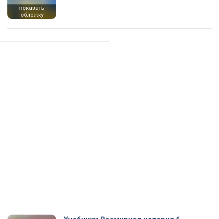
показать
обложку