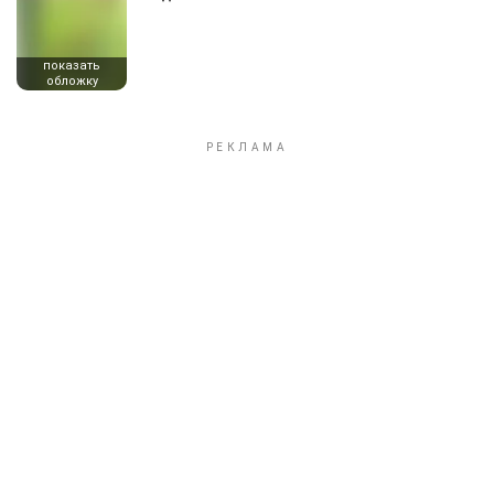
показать
обложку