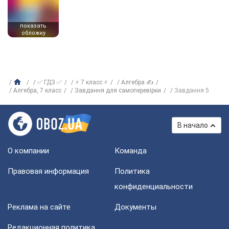
показать
обложку
✅ ГДЗ ✅
⚡ 7 класс ⚡
Алгебра ✍
Алгебра, 7 класс
Завдання для самоперевiрки
Завдання 5
В начало
О компании
Команда
Правовая информация
Политика
конфиденциальности
Реклама на сайте
Документы
Редакционная политика