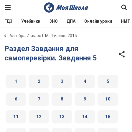
ГДЗ
Учебники
ЗНО
ДПА
Онлайн уроки
НМТ
Алгебра 7 класс Г. М. Янченко 2015
Раздел Завдання для
самоперевiрки. Завдання 5
1
2
3
4
5
6
7
8
9
10
11
12
13
14
15