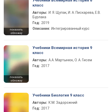
Учебники Всемирная история 6
класс
Авторы:
И. Я. Щупак, И. А. Пискарева, Е.В.
Бурлака
Год:
2019
Описание:
Интегрированный курс
показать
обложку
Учебники Всемирная история 9
класс
Авторы:
А.А. Мартынюк, О. А. Гисем
Год:
2017
показать
обложку
Учебники Биология 9 класс
Авторы:
К.М. Задорожний
Год:
2017