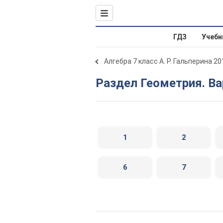
ГДЗ
Учебн
Алгебра 7 класс А. Р. Гальперина 20
Раздел Геометрия. В
1
2
6
7