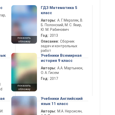
сс
ГДЗ Математика 5
класс
тар,
Авторы:
А. Г. Мерзляк, В.
Б. Полонский, М. С. Якир,
Ю. М. Рабинович
Год:
2013
показать
Описание:
Сборник
обложку
задач и контрольных
работ
зык
Учебники Всемирная
история 9 класс
Авторы:
А.А. Мартынюк,
О. А. Гисем
Год:
2017
d
показать
nd
обложку
ная
Учебники Английский
язык 11 класс
 И.
Авторы:
М.А. Нерсисян,