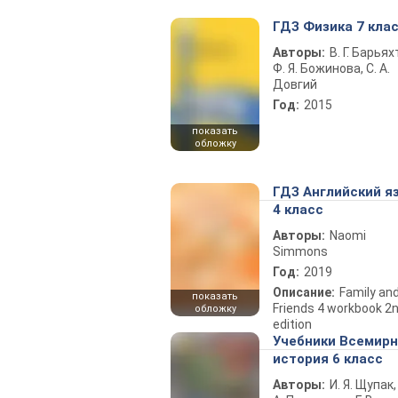
ГДЗ Физика 7 кла
Авторы:
В. Г. Барьях
Ф. Я. Божинова, С. А.
Довгий
Год:
2015
показать
обложку
ГДЗ Английский я
4 класс
Авторы:
Naomi
Simmons
Год:
2019
Описание:
Family an
показать
Friends 4 workbook 2
обложку
edition
Учебники Всемир
история 6 класс
Авторы:
И. Я. Щупак,