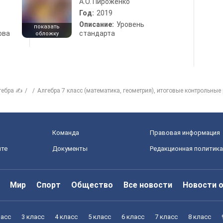
А.О. Пироженко
Год:
2019
Описание:
Уровень
показать
ова
стандарта
обложку
гебра ✍
Алгебра 7 класс (математика, геометрия), итоговые контрольные
Команда
Правовая информация
йте
Документы
Редакционная политика
Мир
Спорт
Общество
Все новости
Новости 
ласс
3 класс
4 класс
5 класс
6 класс
7 класс
8 класс