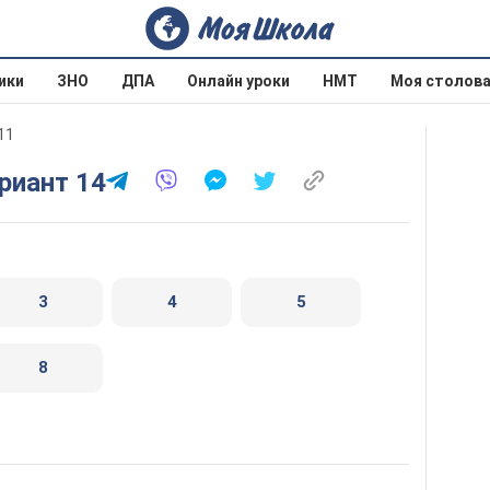
ики
ЗНО
ДПА
Онлайн уроки
НМТ
Моя столов
11
ариант 14
3
4
5
8