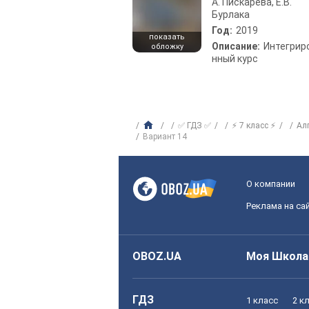
А. Пискарева, Е.В.
Бурлака
Год:
2019
показать
Описание:
Интегрир
обложку
нный курс
✅ ГДЗ ✅
⚡ 7 класс ⚡
Ал
Вариант 14
О компании
Реклама на са
OBOZ.UA
Моя Школа
ГДЗ
1 класс
2 к