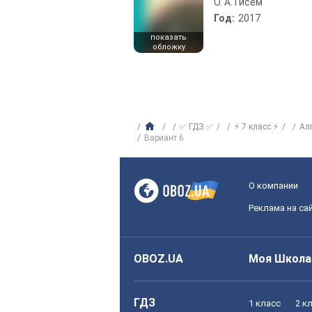
О. А. Гисем
Год:
2017
показать
обложку
✅ ГДЗ ✅
⚡ 7 класс ⚡
Ал
Вариант 6
О компании
Реклама на са
OBOZ.UA
Моя Школа
ГДЗ
1 класс
2 к