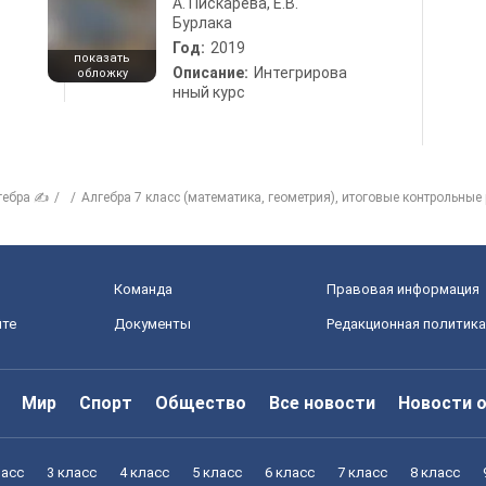
А. Пискарева, Е.В.
Бурлака
Год:
2019
показать
Описание:
Интегрирова
обложку
нный курс
гебра ✍
Алгебра 7 класс (математика, геометрия), итоговые контрольные
Команда
Правовая информация
йте
Документы
Редакционная политика
Мир
Спорт
Общество
Все новости
Новости 
ласс
3 класс
4 класс
5 класс
6 класс
7 класс
8 класс