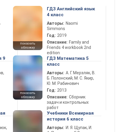
ГДЗ Английский язык
4 класс
ь
Авторы:
Naomi
Simmons
Год:
2019
Описание:
Family and
показать
Friends 4 workbook 2nd
обложку
edition
я 9
ГДЗ Математика 5
класс
в,
Авторы:
А. Г. Мерзляк, В.
Б. Полонский, М. С. Якир,
Ю. М. Рабинович
Год:
2013
показать
Описание:
Сборник
обложку
задач и контрольных
работ
ная
Учебники Всемирная
история 6 класс
нюк,
Авторы:
И. Я. Щупак, И.