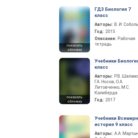
ГДЗ Биология 7
класс
Авторы:
В. И. Собол
Год:
2015
Описание:
Рабочая
тетрадь
показать
обложку
Учебники Биологи
класс
Авторы:
Р.В. Шаламо
Г.А. Носов, О.А.
Литовченко, М.С.
Калиберда
показать
Год:
2017
обложку
Учебники Всемир
история 9 класс
Авторы:
А.А. Марты