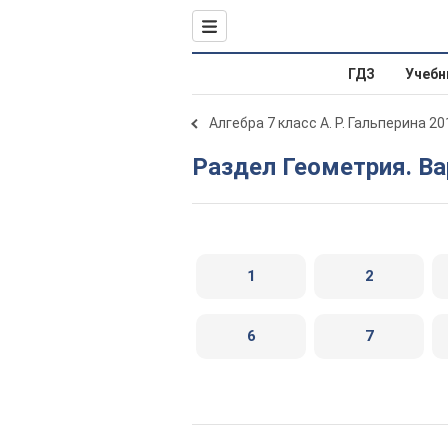
ГДЗ
Учебн
Алгебра 7 класс А. Р. Гальперина 20
Раздел Геометрия. Ва
1
2
6
7