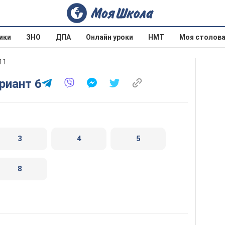
ики
ЗНО
ДПА
Онлайн уроки
НМТ
Моя столов
11
риант 6
3
4
5
8