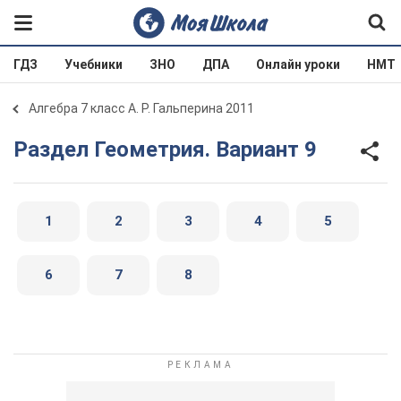
ГДЗ
Учебники
ЗНО
ДПА
Онлайн уроки
НМТ
Алгебра 7 класс А. Р. Гальперина 2011
Раздел Геометрия. Вариант 9
1
2
3
4
5
6
7
8