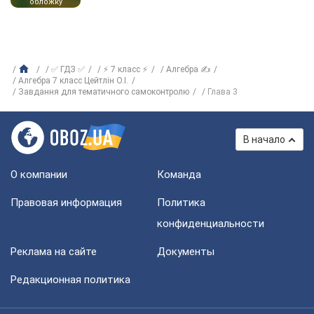
обложку
✅ ГДЗ ✅
⚡ 7 класс ⚡
Алгебра ✍
Алгебра 7 класс Цейтлiн О.I.
Завдання для тематичного самоконтролю
Глава 3
В начало
О компании
Команда
Правовая информация
Политика
конфиденциальности
Реклама на сайте
Документы
Редакционная политика