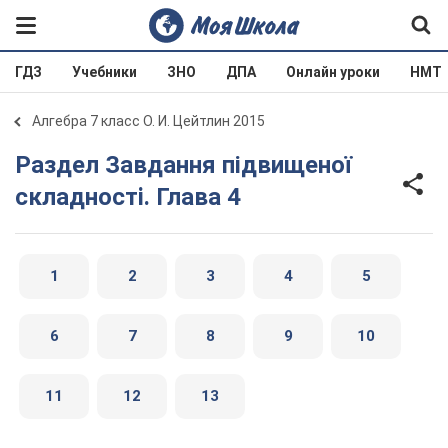
ГДЗ
Учебники
ЗНО
ДПА
Онлайн уроки
НМТ
Алгебра 7 класс О. И. Цейтлин 2015
Раздел Завдання підвищеної
складностi. Глава 4
1
2
3
4
5
6
7
8
9
10
11
12
13