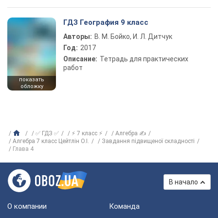
ГДЗ География 9 класс
Авторы:
В. М. Бойко, И. Л. Дитчук
Год:
2017
Описание:
Тетрадь для практических
работ
показать
обложку
✅ ГДЗ ✅
⚡ 7 класс ⚡
Алгебра ✍
Алгебра 7 класс Цейтлiн О.I.
Завдання підвищеної складностi
Глава 4
В начало
О компании
Команда