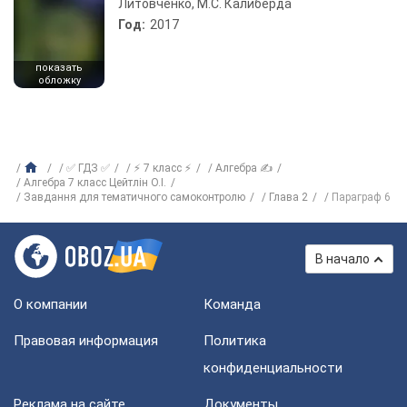
Литовченко, М.С. Калиберда
Год:
2017
показать
обложку
✅ ГДЗ ✅
⚡ 7 класс ⚡
Алгебра ✍
Алгебра 7 класс Цейтлiн О.I.
Завдання для тематичного самоконтролю
Глава 2
Параграф 6
В начало
О компании
Команда
Правовая информация
Политика
конфиденциальности
Реклама на сайте
Документы