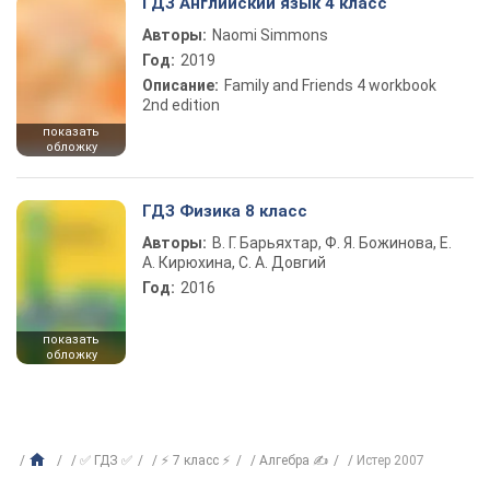
ГДЗ Английский язык 4 класс
Авторы:
Naomi Simmons
Год:
2019
Описание:
Family and Friends 4 workbook
2nd edition
показать
обложку
ГДЗ Физика 8 класс
Авторы:
В. Г. Барьяхтар, Ф. Я. Божинова, Е.
А. Кирюхина, С. А. Довгий
Год:
2016
показать
обложку
✅ ГДЗ ✅
⚡ 7 класс ⚡
Алгебра ✍
Истер 2007