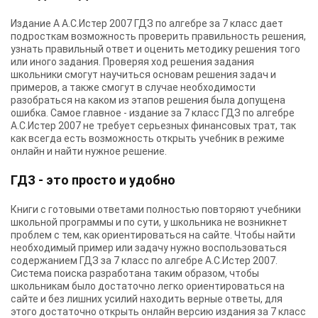
Издание А А.С.Истер 2007 ГДЗ по алгебре за 7 класс дает
подросткам возможность проверить правильность решения,
узнать правильный ответ и оценить методику решения того
или иного задания. Проверяя ход решения задания
школьники смогут научиться основам решения задач и
примеров, а также смогут в случае необходимости
разобраться на каком из этапов решения была допущена
ошибка. Самое главное - издание за 7 класс ГДЗ по алгебре
А.С.Истер 2007 не требует серьезных финансовых трат, так
как всегда есть возможность открыть учебник в режиме
онлайн и найти нужное решение.
ГДЗ - это просто и удобно
Книги с готовыми ответами полностью повторяют учебники
школьной программы и по сути, у школьника не возникнет
проблем с тем, как ориентироваться на сайте. Чтобы найти
необходимый пример или задачу нужно воспользоваться
содержанием ГДЗ за 7 класс по алгебре А.С.Истер 2007.
Система поиска разработана таким образом, чтобы
школьникам было достаточно легко ориентироваться на
сайте и без лишних усилий находить верные ответы, для
этого достаточно открыть онлайн версию издания за 7 класс