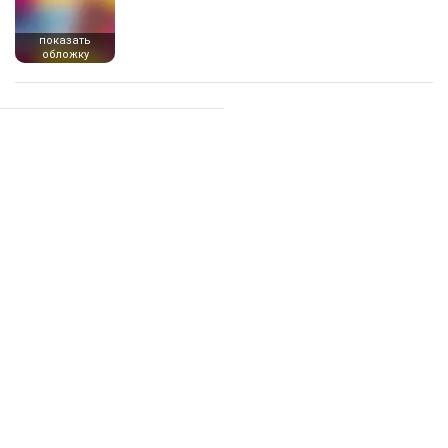
показать
обложку