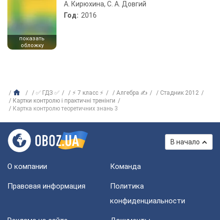
А. Кирюхина, С. А. Довгий
Год:
2016
показать
обложку
✅ ГДЗ ✅
⚡ 7 класс ⚡
Алгебра ✍
Стадник 2012
Картки контролю і практичні тренінги
Картка контролю теоретичних знань 3
В начало
О компании
Команда
Правовая информация
Политика
конфиденциальности