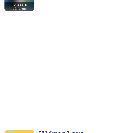
показать
обложку