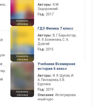
нюк,
Авторы:
К.М.
Задорожний
Год:
2017
показать
обложку
ГДЗ Физика 7 класс
Авторы:
В. Г. Барьяхтар,
Ф. Я. Божинова, С. А.
 И.
Довгий
Год:
2015
для
показать
обложку
сс
Учебники Всемирная
история 6 класс
тар,
Авторы:
И. Я. Щупак, И.
ий
А. Пискарева, Е.В.
Бурлака
Год:
2019
показать
Описание:
Интегрирова
обложку
нный курс