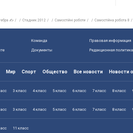
гебра ✍
Стадник 2012
Самостійні роботи
Самостійна робота 8
Команда
Правовая информация
йте
Документы
Редакционная политика
Мир
Спорт
Общество
Все новости
Новости 
ласс
3 класс
4 класс
5 класс
6 класс
7 класс
8 класс
ласс
3 класс
4 класс
5 класс
6 класс
7 класс
8 класс
ласс
11 класс