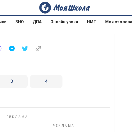
ики
ЗНО
ДПА
Онлайн уроки
НМТ
Моя столов
3
4