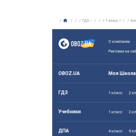
✅ ГДЗ ✅
⚡ 7 класс ⚡
Ал
О компании
Реклама на са
OBOZ.UA
Моя Школа
ГДЗ
1 класс
2 к
Учебники
1 класс
2 к
ДПА
4 класс
9 к