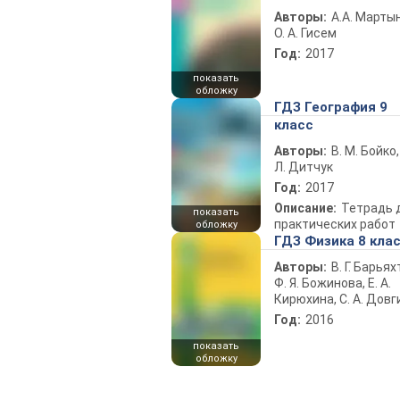
Авторы:
А.А. Марты
О. А. Гисем
Год:
2017
показать
обложку
ГДЗ География 9
класс
Авторы:
В. М. Бойко,
Л. Дитчук
Год:
2017
Описание:
Тетрадь 
показать
практических работ
обложку
ГДЗ Физика 8 кла
Авторы:
В. Г. Барьях
Ф. Я. Божинова, Е. А.
Кирюхина, С. А. Довг
Год:
2016
показать
обложку