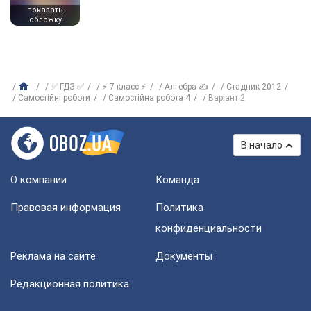
показать
обложку
✅ ГДЗ ✅
⚡ 7 класс ⚡
Алгебра ✍
Стадник 2012
Самостійні роботи
Самостійна робота 4
Варіант 2
В начало
О компании
Команда
Правовая информация
Политика
конфиденциальности
Реклама на сайте
Документы
Редакционная политика