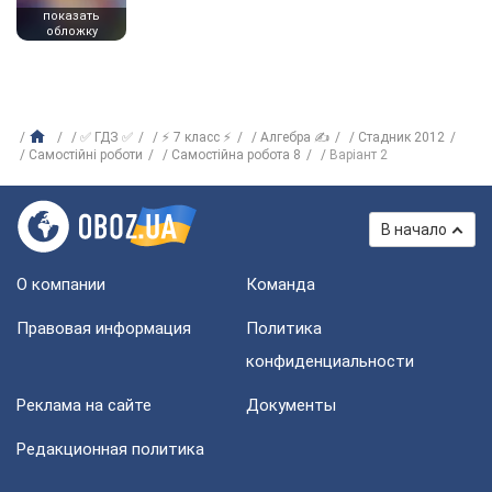
показать
обложку
✅ ГДЗ ✅
⚡ 7 класс ⚡
Алгебра ✍
Стадник 2012
Самостійні роботи
Самостійна робота 8
Варіант 2
В начало
О компании
Команда
Правовая информация
Политика
конфиденциальности
Реклама на сайте
Документы
Редакционная политика