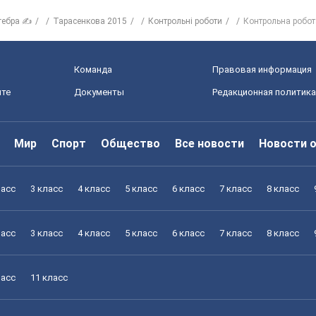
гебра ✍
Тарасенкова 2015
Контрольні роботи
Контрольна робот
Команда
Правовая информация
йте
Документы
Редакционная политика
Мир
Спорт
Общество
Все новости
Новости 
ласс
3 класс
4 класс
5 класс
6 класс
7 класс
8 класс
ласс
3 класс
4 класс
5 класс
6 класс
7 класс
8 класс
ласс
11 класс