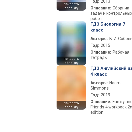
Год:
2013
показать
Описание:
Сборник
обложку
задач и контрольны
работ
ГДЗ Биология 7
класс
Авторы:
В. И. Собол
Год:
2015
Описание:
Рабочая
тетрадь
показать
обложку
ГДЗ Английский я
4 класс
Авторы:
Naomi
Simmons
Год:
2019
Описание:
Family an
показать
Friends 4 workbook 2
обложку
edition