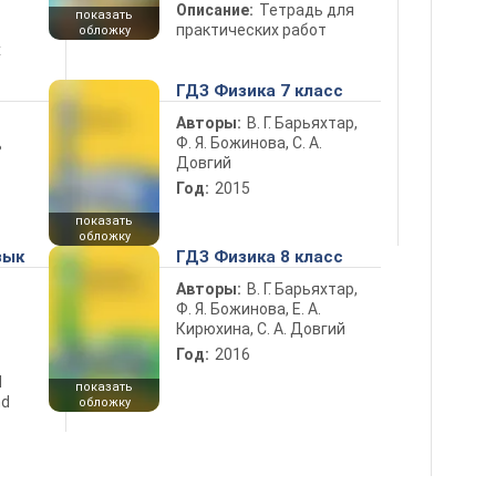
Описание:
Тетрадь для
показать
практических работ
обложку
х
ГДЗ Физика 7 класс
Авторы:
В. Г. Барьяхтар,
Ф. Я. Божинова, С. А.
ь
Довгий
Год:
2015
показать
обложку
зык
ГДЗ Физика 8 класс
Авторы:
В. Г. Барьяхтар,
Ф. Я. Божинова, Е. А.
Кирюхина, С. А. Довгий
Год:
2016
d
показать
nd
обложку