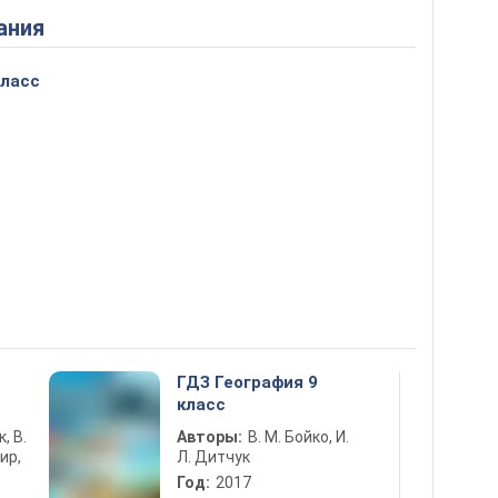
ания
класс
5
ГДЗ География 9
класс
к, В.
Авторы:
В. М. Бойко, И.
ир,
Л. Дитчук
Год:
2017