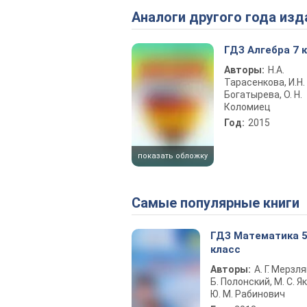
Аналоги другого года изд
ГДЗ Алгебра 7 
Авторы:
Н.А.
Тарасенкова, И.Н.
Богатырева, О. Н.
Коломиец
Год:
2015
показать обложку
Самые популярные книги
ГДЗ Математика 
класс
Авторы:
А. Г. Мерзля
Б. Полонский, М. С. Як
Ю. М. Рабинович