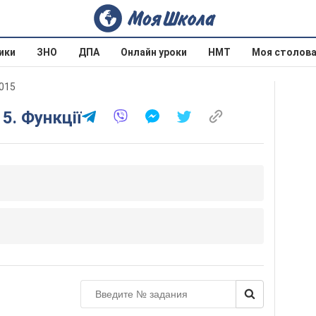
ики
ЗНО
ДПА
Онлайн уроки
НМТ
Моя столов
2015
5. Функції