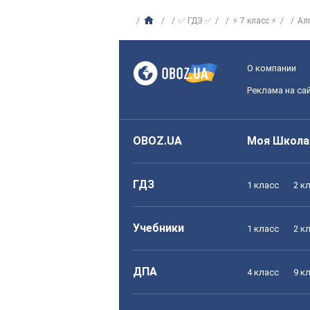
✅ ГДЗ ✅
⚡ 7 класс ⚡
Ал
О компании
Реклама на са
OBOZ.UA
Моя Школа
ГДЗ
1 класс
2 к
Учебники
1 класс
2 к
ДПА
4 класс
9 к