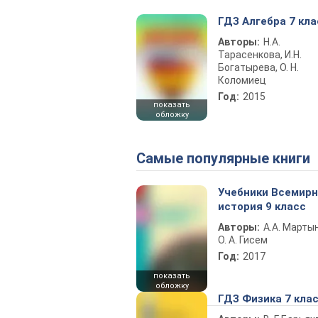
ГДЗ Алгебра 7 кла
Авторы:
Н.А.
Тарасенкова, И.Н.
Богатырева, О. Н.
Коломиец
Год:
2015
показать
обложку
Самые популярные книги
Учебники Всемир
история 9 класс
Авторы:
А.А. Марты
О. А. Гисем
Год:
2017
показать
обложку
ГДЗ Физика 7 кла