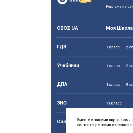
Реклама на са
OBOZ.UA
Моя Школа
ГДЗ
1 класс
2 к
Учебники
1 класс
2 к
ДПА
4 класс
9 к
ЗНО
11 класс
Вместе с нашими партнерами с
Онлайн уроки
1 класс
2 к
контент и реклама отвечали 