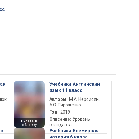
сс
ная
Учебники Английский
язык 11 класс
нюк,
Авторы:
М.А. Нерсисян,
А.О. Пироженко
Год:
2019
Описание:
Уровень
показать
стандарта
обложку
сс
Учебники Всемирная
история 6 класс