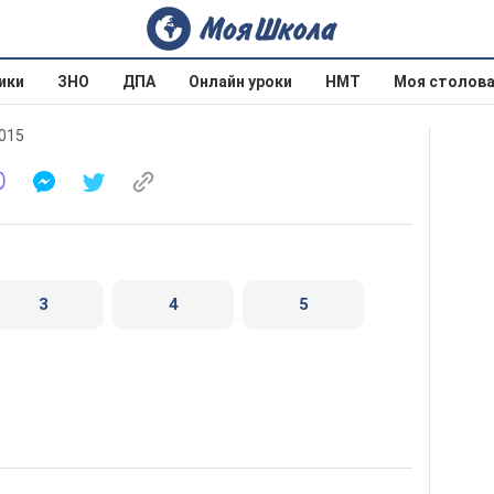
ики
ЗНО
ДПА
Онлайн уроки
НМТ
Моя столов
2015
3
4
5