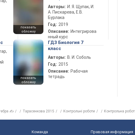
тар,
Авторы:
И. Я. Щупак, И.
А. Пискарева, Е.В.
Бурлака
Год:
2019
показать
Описание:
Интегрирова
обложку
нный курс
сс
ГДЗ Биология 7
класс
тар,
Авторы:
В. И. Соболь
ий
Год:
2015
Описание:
Рабочая
тетрадь
показать
обложку
гебра ✍
Тарасенкова 2015
Контрольні роботи
Контрольна робот
Команда
Правовая информация