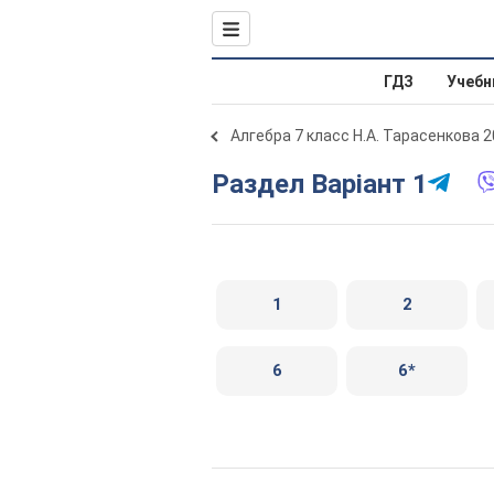
ГДЗ
Учебн
Алгебра 7 класс Н.А. Тарасенкова 
Раздел Варіант 1
1
2
6
6*