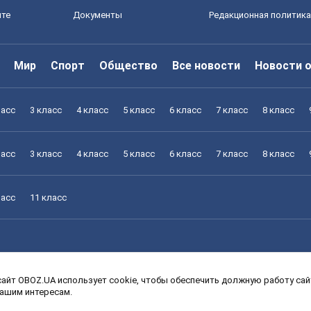
йте
Документы
Редакционная политика
Мир
Спорт
Общество
Все новости
Новости 
ласс
3 класс
4 класс
5 класс
6 класс
7 класс
8 класс
ласс
3 класс
4 класс
5 класс
6 класс
7 класс
8 класс
ласс
11 класс
айт OBOZ.UA использует cookie, чтобы обеспечить должную работу сайт
ласс
3 класс
4 класс
5 класс
6 класс
7 класс
8 класс
вашим интересам.