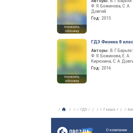
Авторы:
В. Г. Барьях
Ф. Я. Божинова, С. А.
Довгий
Год:
2015
показать
обложку
ГДЗ Физика 8 кла
Авторы:
В. Г. Барьях
Ф. Я. Божинова, Е. А.
Кирюхина, С. А. Довг
Год:
2016
показать
обложку
✅ ГДЗ ✅
⚡ 7 класс ⚡
Ал
О компании